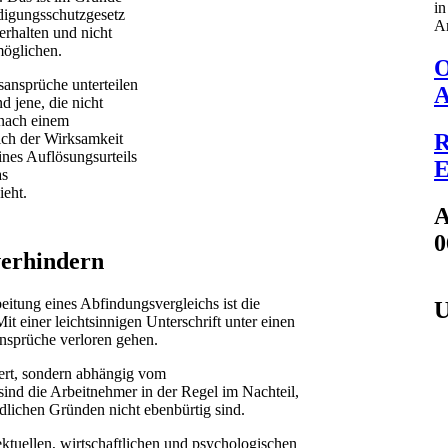
in
digungsschutzgesetz
Ar
 erhalten und nicht
möglichen.
O
sansprüche unterteilen
A
d jene, die nicht
 nach einem
R
lich der Wirksamkeit
nes Auflösungsurteils
E
as
ieht.
A
0
verhindern
eitung eines Abfindungsvergleichs ist die
U
t einer leichtsinnigen Unterschrift unter einen
sprüche verloren gehen.
iert, sondern abhängig vom
sind die Arbeitnehmer in der Regel im Nachteil,
lichen Gründen nicht ebenbürtig sind.
lektuellen, wirtschaftlichen und psychologischen