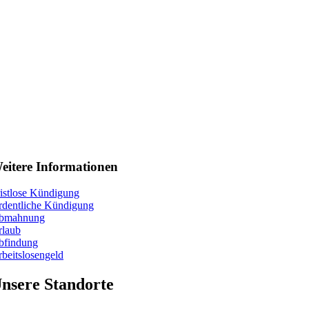
eitere Informationen
istlose Kündigung
rdentliche Kündigung
bmahnung
rlaub
bfindung
beitslosengeld
nsere Standorte