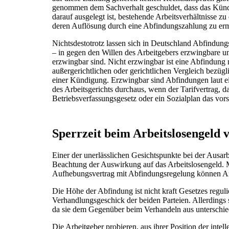
genommen dem Sachverhalt geschuldet, dass das Kün
darauf ausgelegt ist, bestehende Arbeitsverhältnisse zu
deren Auflösung durch eine Abfindungszahlung zu er
Nichtsdestotrotz lassen sich in Deutschland Abfindung
– in gegen den Willen des Arbeitgebers erzwingbare un
erzwingbar sind. Nicht erzwingbar ist eine Abfindung
außergerichtlichen oder gerichtlichen Vergleich bezüg
einer Kündigung. Erzwingbar sind Abfindungen laut ei
des Arbeitsgerichts durchaus, wenn der Tarifvertrag, d
Betriebsverfassungsgesetz oder ein Sozialplan das vors
Sperrzeit beim Arbeitslosengeld 
Einer der unerlässlichen Gesichtspunkte bei der Ausarb
Beachtung der Auswirkung auf das Arbeitslosengeld. Mi
Aufhebungsvertrag mit Abfindungsregelung können An
Die Höhe der Abfindung ist nicht kraft Gesetzes regul
Verhandlungsgeschick der beiden Parteien. Allerdings 
da sie dem Gegenüber beim Verhandeln aus unterschied
Die Arbeitgeber probieren, aus ihrer Position der intel