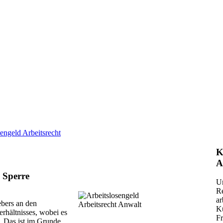
sengeld Arbeitsrecht
K
A
 Sperre
Un
Re
ar
ebers an den
K
rhältnisses, wobei es
Fr
. Das ist im Grunde