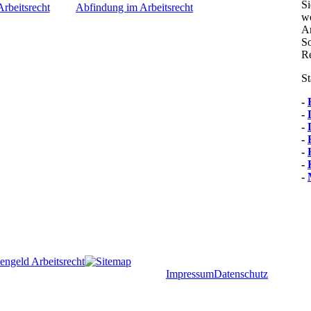
Si
Arbeitsrecht
Abfindung im Arbeitsrecht
we
Ar
So
Re
St
-
-
-
-
-
-
-
sengeld Arbeitsrecht
Impressum
Datenschutz