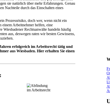
ügen sie natürlich über mehr Erfahrungen. Genau
nden Nachteile durch das Einschalten eines
in Prozessrisiko, doch wer, wenn nicht ein
n einem Arbeitnehmer helfen, eine
e Wiesbadener Rechtsanwälte handeln häufig
enten aus, deswegen raten wir besten Gewissens,
zuziehen.
Jahren erfolgreich im Arbeitsrecht tätig und
ehmer aus Wiesbaden. Hier erhalten Sie einen
W
Fr
O
:
A
U
A
Ar
U