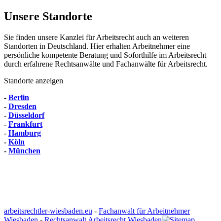
Unsere Standorte
Sie finden unsere Kanzlei für Arbeitsrecht auch an weiteren
Standorten in Deutschland. Hier erhalten Arbeitnehmer eine
persönliche kompetente Beratung und Soforthilfe im Arbeitsrecht
durch erfahrene Rechtsanwälte und Fachanwälte für Arbeitsrecht.
Standorte anzeigen
-
Berlin
-
Dresden
-
Düsseldorf
-
Frankfurt
-
Hamburg
-
Köln
-
München
arbeitsrechtler-wiesbaden.eu
-
Fachanwalt für Arbeitnehmer
Wiesbaden
-
Rechtsanwalt Arbeitsrecht Wiesbaden